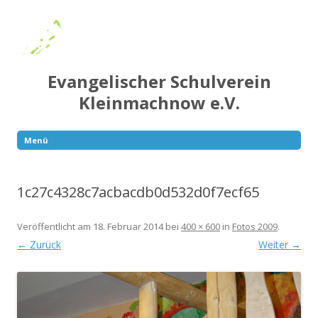
Evangelischer Schulverein
Kleinmachnow e.V.
Menü
Springe
zum
Inhalt
1c27c4328c7acbacdb0d532d0f7ecf65
Veröffentlicht am
18. Februar 2014
bei
400 × 600
in
Fotos 2009
.
← Zurück
Weiter →