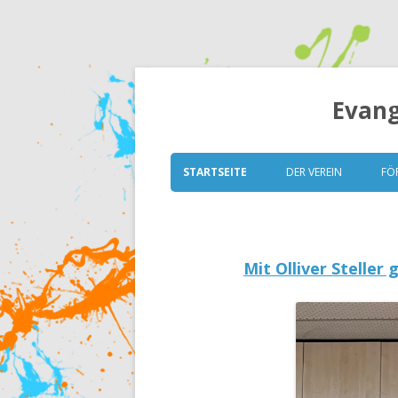
Evang
STARTSEITE
DER VEREIN
FÖ
VORSTAND
GRUNDSÄTZE
Mit Olliver Steller
SATZUNG
MITGLIEDERVERSAM
ESK TRANSPARENT (IT