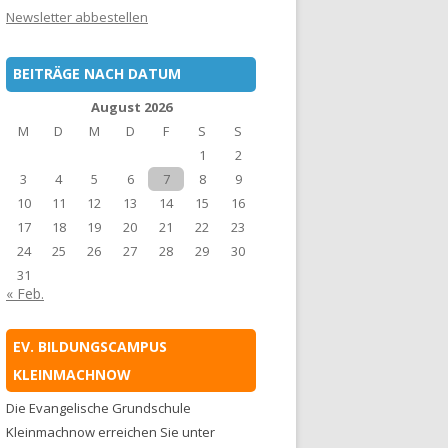
Newsletter abbestellen
BEITRÄGE NACH DATUM
August 2026
M
D
M
D
F
S
S
1
2
3
4
5
6
7
8
9
10
11
12
13
14
15
16
17
18
19
20
21
22
23
24
25
26
27
28
29
30
31
« Feb.
EV. BILDUNGSCAMPUS
KLEINMACHNOW
Die Evangelische Grundschule
Kleinmachnow erreichen Sie unter