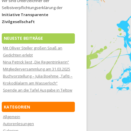
Wir sind Unterzeichner der
Selbstverpflichtungserklärung der
Initiative Transparente
Zivilgesellschaft
NEUESTE BEITRÄGE
Mit Olliver Steller großen Spaß an
Gedichten erlebt
Nina Petrick liest „Die Regentrinkerin“
Mitgliederversammlung am 31.03.2025
Buchvorstellung – Julia Boehme „Tafiti –
Krokodilalarm am Wasserloch“
Spende an die Tafel Ausgabe in Teltow
KATEGORIEN
Allgemein
Autorenlesungen
Galerien