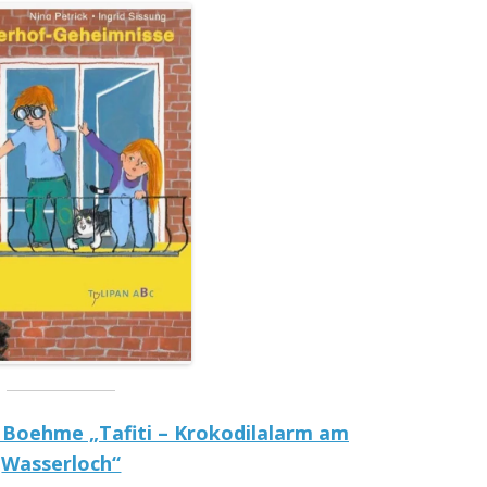
a Boehme „Tafiti – Krokodilalarm am
Wasserloch“