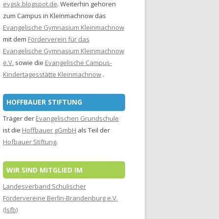
evgsk.blogspot.de
. Weiterhin gehören
zum Campus in Kleinmachnow das
Evangelische Gymnasium Kleinmachnow
mit dem
Förderverein für das
Evangelische Gymnasium Kleinmachnow
e.V.
sowie die
Evangelische Campus-
Kindertagesstätte Kleinmachnow
.
HOFFBAUER STIFTUNG
Träger der
Evangelischen Grundschule
ist die
Hoffbauer gGmbH
als Teil der
Hofbauer Stiftung
.
WIR SIND MITGLIED IM
Landesverband Schulischer
Fördervereine Berlin-Brandenburg e.V.
(lsfb)