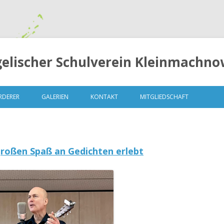
elischer Schulverein Kleinmachnow
Springe
zum
RDERER
GALERIEN
KONTAKT
MITGLIEDSCHAFT
Inhalt
 großen Spaß an Gedichten erlebt
MLUNGEN
MITGLIEDERVERSAMMLUNG 2014
– 13. OKTOBER 2014
Z)
MITGLIEDERVERSAMMLUNG 2015
– 04.MAI 2015