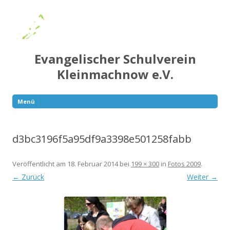
Evangelischer Schulverein
Kleinmachnow e.V.
Menü
Springe
zum
Inhalt
d3bc3196f5a95df9a3398e501258fabb
Veröffentlicht am
18. Februar 2014
bei
199 × 300
in
Fotos 2009
.
← Zurück
Weiter →