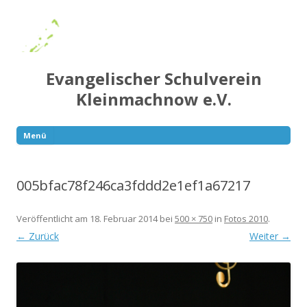
Evangelischer Schulverein
Kleinmachnow e.V.
Menü
Springe
zum
Inhalt
005bfac78f246ca3fddd2e1ef1a67217
Veröffentlicht am
18. Februar 2014
bei
500 × 750
in
Fotos 2010
.
← Zurück
Weiter →