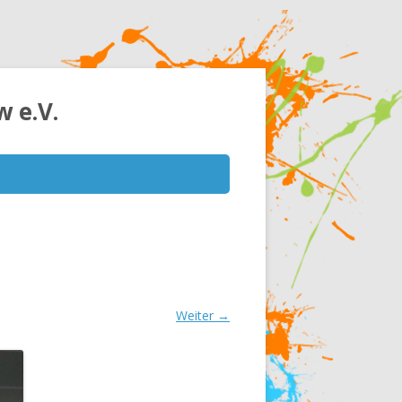
 e.V.
Weiter →