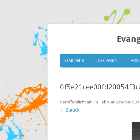
Evang
STARTSEITE
DER VEREIN
FÖR
VORSTAND
0f5e21cee00fd20054f3c
GRUNDSÄTZE
SATZUNG
Veröffentlicht am
18. Februar 2014
bei
500 
← Zurück
MITGLIEDERVERSAMM
ESK TRANSPARENT (ITZ)