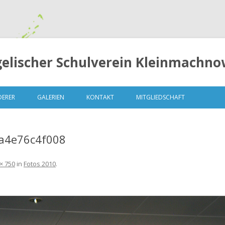
elischer Schulverein Kleinmachnow
Springe
zum
DERER
GALERIEN
KONTAKT
MITGLIEDSCHAFT
Inhalt
a4e76c4f008
× 750
in
Fotos 2010
.
LUNGEN
MITGLIEDERVERSAMMLUNG 2014
– 13. OKTOBER 2014
MITGLIEDERVERSAMMLUNG 2015
– 04.MAI 2015