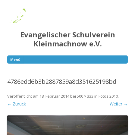
Evangelischer Schulverein
Kleinmachnow e.V.
Menü
Springe
zum
Inhalt
4786edd6b3b2887859a8d351625198bd
Veröffentlicht am
18. Februar 2014
bei
500 × 333
in
Fotos 2010
.
← Zurück
Weiter →