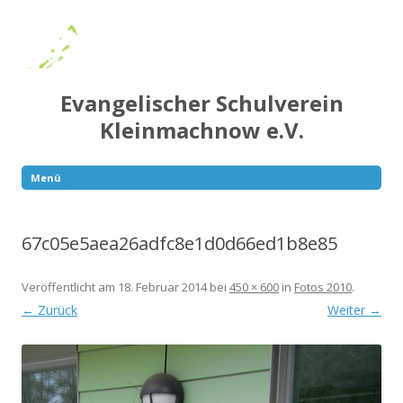
Evangelischer Schulverein
Kleinmachnow e.V.
Menü
Springe
zum
Inhalt
67c05e5aea26adfc8e1d0d66ed1b8e85
Veröffentlicht am
18. Februar 2014
bei
450 × 600
in
Fotos 2010
.
← Zurück
Weiter →