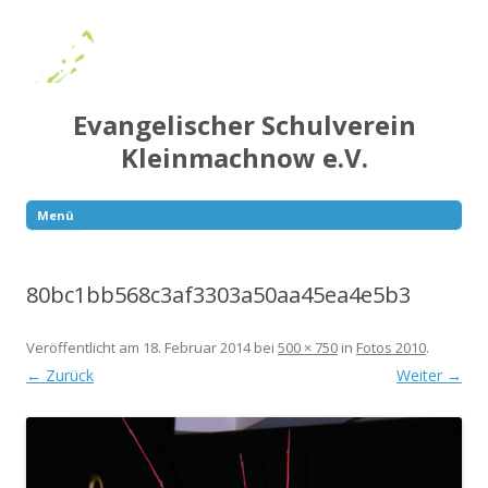
Evangelischer Schulverein
Kleinmachnow e.V.
Menü
Springe
zum
Inhalt
80bc1bb568c3af3303a50aa45ea4e5b3
Veröffentlicht am
18. Februar 2014
bei
500 × 750
in
Fotos 2010
.
← Zurück
Weiter →