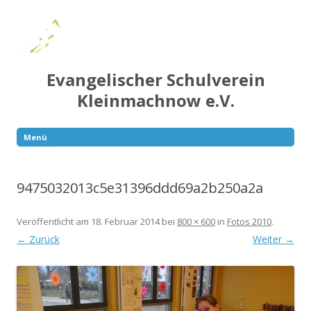
Evangelischer Schulverein
Kleinmachnow e.V.
Menü
Springe
zum
Inhalt
9475032013c5e31396ddd69a2b250a2a
Veröffentlicht am
18. Februar 2014
bei
800 × 600
in
Fotos 2010
.
← Zurück
Weiter →