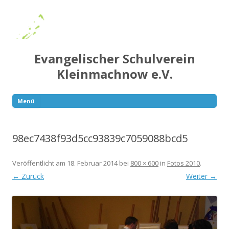
Evangelischer Schulverein
Kleinmachnow e.V.
Menü
Springe
zum
Inhalt
98ec7438f93d5cc93839c7059088bcd5
Veröffentlicht am
18. Februar 2014
bei
800 × 600
in
Fotos 2010
.
← Zurück
Weiter →