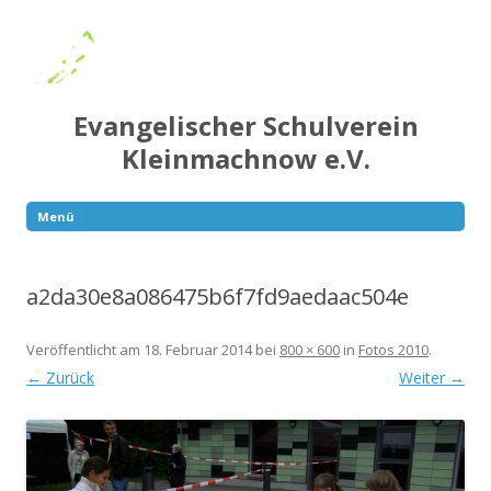
Evangelischer Schulverein
Kleinmachnow e.V.
Menü
Springe
zum
Inhalt
a2da30e8a086475b6f7fd9aedaac504e
Veröffentlicht am
18. Februar 2014
bei
800 × 600
in
Fotos 2010
.
← Zurück
Weiter →