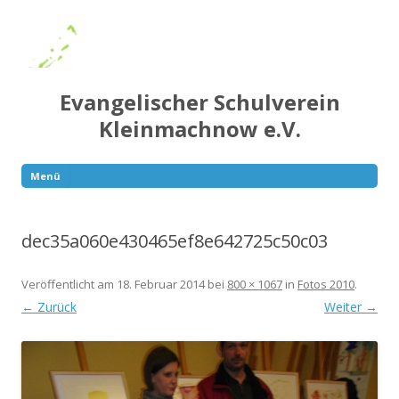
Evangelischer Schulverein
Kleinmachnow e.V.
Menü
Springe
zum
Inhalt
dec35a060e430465ef8e642725c50c03
Veröffentlicht am
18. Februar 2014
bei
800 × 1067
in
Fotos 2010
.
← Zurück
Weiter →