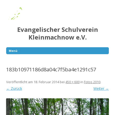
Evangelischer Schulverein
Kleinmachnow e.V.
Menü
Springe
zum
Inhalt
183b10971186d8a04c7f5ba4e1291c57
Veröffentlicht am
18. Februar 2014
bei
450 × 600
in
Fotos 2010
.
← Zurück
Weiter →