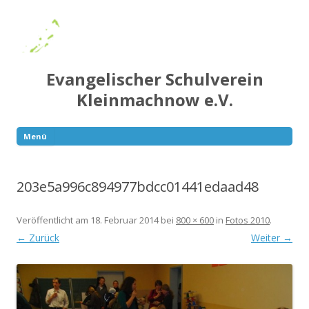
Evangelischer Schulverein
Kleinmachnow e.V.
Menü
Springe
zum
Inhalt
203e5a996c894977bdcc01441edaad48
Veröffentlicht am
18. Februar 2014
bei
800 × 600
in
Fotos 2010
.
← Zurück
Weiter →