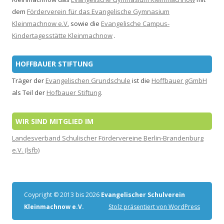
dem
Förderverein für das Evangelische Gymnasium
Kleinmachnow e.V.
sowie die
Evangelische Campus-
Kindertagesstätte Kleinmachnow
.
HOFFBAUER STIFTUNG
Träger der
Evangelischen Grundschule
ist die
Hoffbauer gGmbH
als Teil der
Hofbauer Stiftung
.
WIR SIND MITGLIED IM
Landesverband Schulischer Fördervereine Berlin-Brandenburg
e.V. (lsfb)
Coypright © 2013 bis 2026
Evangelischer Schulverein
Kleinmachnow e.V.
Stolz präsentiert von WordPress