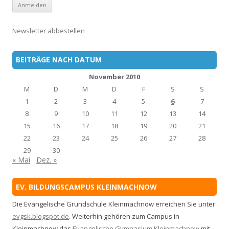
Newsletter abbestellen
BEITRÄGE NACH DATUM
November 2010
M
D
M
D
F
S
S
1
2
3
4
5
6
7
8
9
10
11
12
13
14
15
16
17
18
19
20
21
22
23
24
25
26
27
28
29
30
« Mai
Dez. »
EV. BILDUNGSCAMPUS KLEINMACHNOW
Die Evangelische Grundschule Kleinmachnow erreichen Sie unter
evgsk.blogspot.de
. Weiterhin gehören zum Campus in
Kleinmachnow das
Evangelische Gymnasium Kleinmachnow
mit