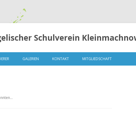
elischer Schulverein Kleinmachnow
Springe
zum
DERER
GALERIEN
KONTAKT
MITGLIEDSCHAFT
Inhalt
konnten…
LUNGEN
MITGLIEDERVERSAMMLUNG 2014
– 13. OKTOBER 2014
MITGLIEDERVERSAMMLUNG 2015
– 04.MAI 2015