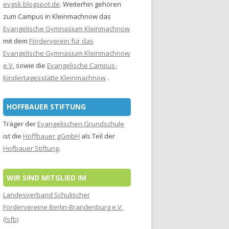
evgsk.blogspot.de
. Weiterhin gehören
zum Campus in Kleinmachnow das
Evangelische Gymnasium Kleinmachnow
mit dem
Förderverein für das
Evangelische Gymnasium Kleinmachnow
e.V.
sowie die
Evangelische Campus-
Kindertagesstätte Kleinmachnow
.
HOFFBAUER STIFTUNG
Träger der
Evangelischen Grundschule
ist die
Hoffbauer gGmbH
als Teil der
Hofbauer Stiftung
.
WIR SIND MITGLIED IM
Landesverband Schulischer
Fördervereine Berlin-Brandenburg e.V.
(lsfb)