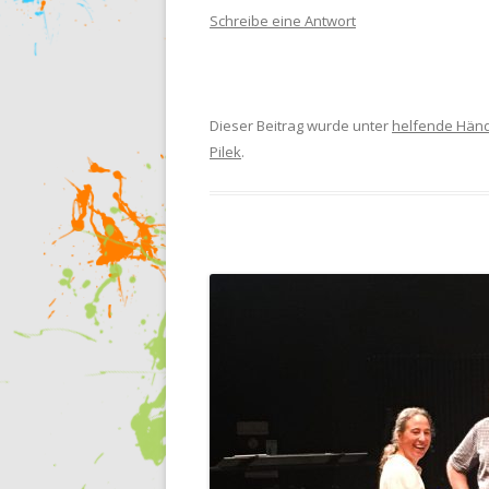
Schreibe eine Antwort
Dieser Beitrag wurde unter
helfende Hän
Pilek
.