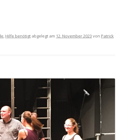
MITGLIEDERVERSAMMLUNG 2016
– 21. NOVEMBER 2016
MITGLIEDERVERSAMMLUNG 2017
de
,
Hilfe benötigt
abgelegt am
12. November 2023
von
Patrick
– 29.MAI 2017
MITGLIEDERVERSAMMLUNG 2025