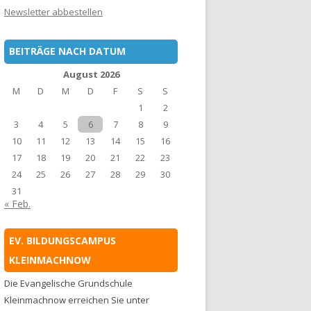
Newsletter abbestellen
BEITRÄGE NACH DATUM
August 2026
M
D
M
D
F
S
S
1
2
3
4
5
6
7
8
9
10
11
12
13
14
15
16
17
18
19
20
21
22
23
24
25
26
27
28
29
30
31
« Feb.
EV. BILDUNGSCAMPUS
KLEINMACHNOW
Die Evangelische Grundschule
Kleinmachnow erreichen Sie unter