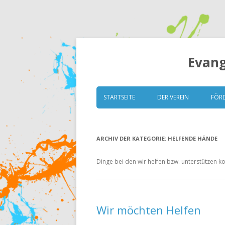
Evang
STARTSEITE
DER VEREIN
FÖR
VORSTAND
ARCHIV DER KATEGORIE:
HELFENDE HÄNDE
GRUNDSÄTZE
SATZUNG
Dinge bei den wir helfen bzw. unterstützen 
MITGLIEDERVERSAMM
ESK TRANSPARENT (ITZ)
Wir möchten Helfen