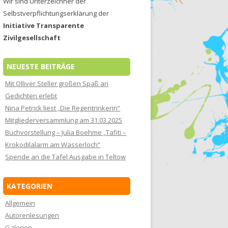
Wir sind Unterzeichner der
Selbstverpflichtungserklärung der
Initiative Transparente
Zivilgesellschaft
NEUESTE BEITRÄGE
Mit Olliver Steller großen Spaß an
Gedichten erlebt
Nina Petrick liest „Die Regentrinkerin“
Mitgliederversammlung am 31.03.2025
Buchvorstellung – Julia Boehme „Tafiti –
Krokodilalarm am Wasserloch“
Spende an die Tafel Ausgabe in Teltow
KATEGORIEN
Allgemein
Autorenlesungen
Galerien