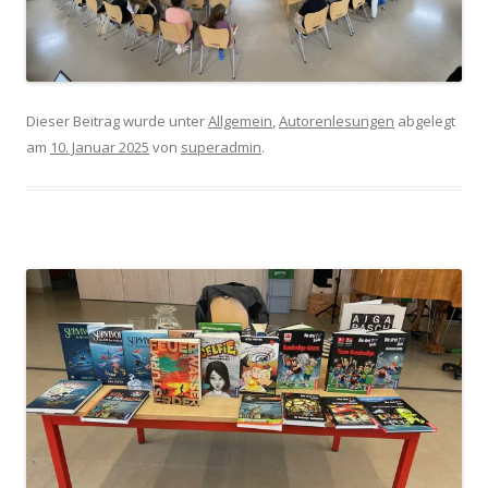
Dieser Beitrag wurde unter
Allgemein
,
Autorenlesungen
abgelegt
am
10. Januar 2025
von
superadmin
.