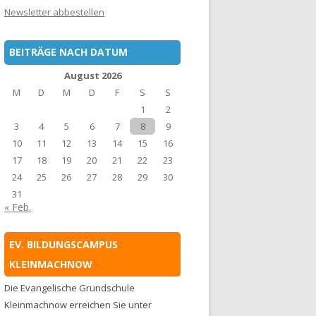
Newsletter abbestellen
BEITRÄGE NACH DATUM
August 2026
M
D
M
D
F
S
S
1
2
3
4
5
6
7
8
9
10
11
12
13
14
15
16
17
18
19
20
21
22
23
24
25
26
27
28
29
30
31
« Feb.
EV. BILDUNGSCAMPUS
KLEINMACHNOW
Die Evangelische Grundschule
Kleinmachnow erreichen Sie unter