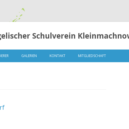
elischer Schulverein Kleinmachnow
Springe
zum
DERER
GALERIEN
KONTAKT
MITGLIEDSCHAFT
Inhalt
LUNGEN
MITGLIEDERVERSAMMLUNG 2014
rf
– 13. OKTOBER 2014
MITGLIEDERVERSAMMLUNG 2015
– 04.MAI 2015