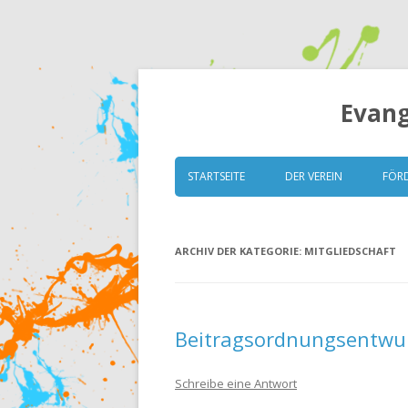
Evang
STARTSEITE
DER VEREIN
FÖR
VORSTAND
ARCHIV DER KATEGORIE:
MITGLIEDSCHAFT
GRUNDSÄTZE
SATZUNG
MITGLIEDERVERSAMM
Beitragsordnungsentwu
ESK TRANSPARENT (ITZ)
Schreibe eine Antwort