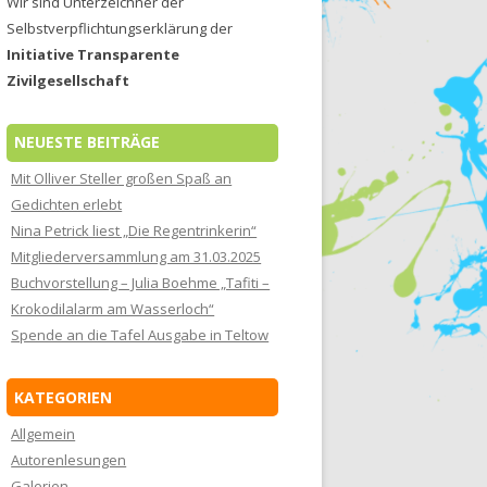
Wir sind Unterzeichner der
Selbstverpflichtungserklärung der
Initiative Transparente
Zivilgesellschaft
NEUESTE BEITRÄGE
Mit Olliver Steller großen Spaß an
Gedichten erlebt
Nina Petrick liest „Die Regentrinkerin“
Mitgliederversammlung am 31.03.2025
Buchvorstellung – Julia Boehme „Tafiti –
Krokodilalarm am Wasserloch“
Spende an die Tafel Ausgabe in Teltow
KATEGORIEN
Allgemein
Autorenlesungen
Galerien