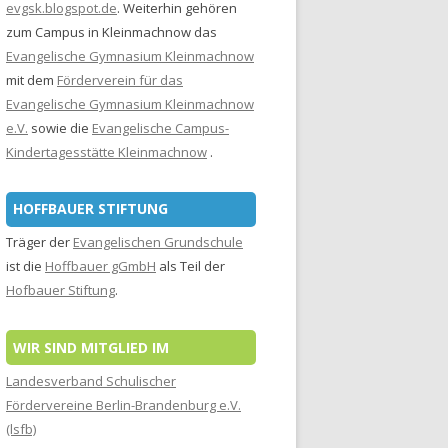
evgsk.blogspot.de
. Weiterhin gehören
zum Campus in Kleinmachnow das
Evangelische Gymnasium Kleinmachnow
mit dem
Förderverein für das
Evangelische Gymnasium Kleinmachnow
e.V.
sowie die
Evangelische Campus-
Kindertagesstätte Kleinmachnow
.
HOFFBAUER STIFTUNG
Träger der
Evangelischen Grundschule
ist die
Hoffbauer gGmbH
als Teil der
Hofbauer Stiftung
.
WIR SIND MITGLIED IM
Landesverband Schulischer
Fördervereine Berlin-Brandenburg e.V.
(lsfb)