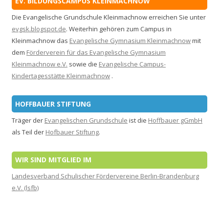
EV. BILDUNGSCAMPUS KLEINMACHNOW
Die Evangelische Grundschule Kleinmachnow erreichen Sie unter
evgsk.blogspot.de
. Weiterhin gehören zum Campus in
Kleinmachnow das
Evangelische Gymnasium Kleinmachnow
mit
dem
Förderverein für das Evangelische Gymnasium
Kleinmachnow e.V.
sowie die
Evangelische Campus-
Kindertagesstätte Kleinmachnow
.
HOFFBAUER STIFTUNG
Träger der
Evangelischen Grundschule
ist die
Hoffbauer gGmbH
als Teil der
Hofbauer Stiftung
.
WIR SIND MITGLIED IM
Landesverband Schulischer Fördervereine Berlin-Brandenburg
e.V. (lsfb)