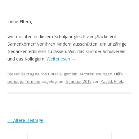
Liebe Eltern,
wir möchten in diesem Schuljahr gleich vier „Säcke voll
Samenkörner“ vor Ihren Kindern ausschütten, um unzählige
Gedanken erblühen zu lassen. Wir, das sind der Schulverein
und das Kollegium.
Weiterlesen
→
Dieser Beitrag wurde unter
Allgemein
,
Autorenlesungen
,
Hilfe
benötigt
,
Termine
abgelegt am
6. Januar 2015
von
Patrick Pilek
.
Beitrags-
←
Ältere Beiträge
Navigation