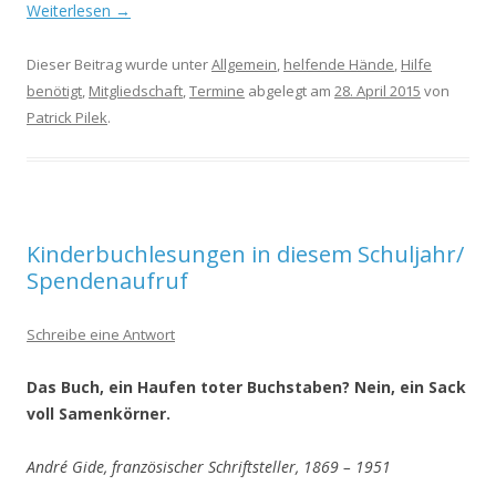
Weiterlesen
→
Dieser Beitrag wurde unter
Allgemein
,
helfende Hände
,
Hilfe
benötigt
,
Mitgliedschaft
,
Termine
abgelegt am
28. April 2015
von
Patrick Pilek
.
Kinderbuchlesungen in diesem Schuljahr/
Spendenaufruf
Schreibe eine Antwort
Das Buch, ein Haufen toter Buchstaben? Nein, ein Sack
voll Samenkörner.
André Gide, französischer Schriftsteller, 1869 – 1951