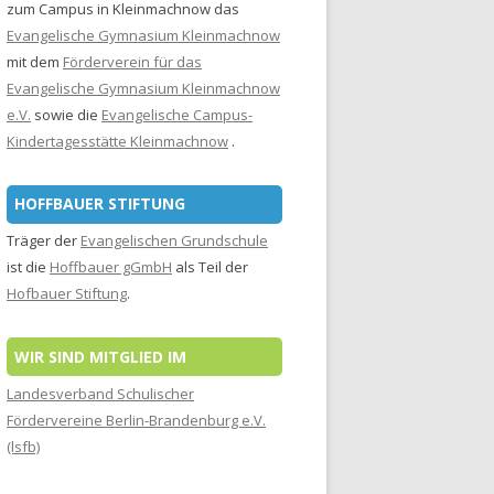
zum Campus in Kleinmachnow das
Evangelische Gymnasium Kleinmachnow
mit dem
Förderverein für das
Evangelische Gymnasium Kleinmachnow
e.V.
sowie die
Evangelische Campus-
Kindertagesstätte Kleinmachnow
.
HOFFBAUER STIFTUNG
Träger der
Evangelischen Grundschule
ist die
Hoffbauer gGmbH
als Teil der
Hofbauer Stiftung
.
WIR SIND MITGLIED IM
Landesverband Schulischer
Fördervereine Berlin-Brandenburg e.V.
(lsfb)