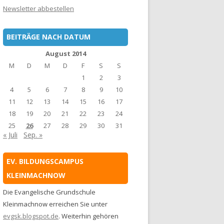
Newsletter abbestellen
BEITRÄGE NACH DATUM
August 2014
M
D
M
D
F
S
S
1
2
3
4
5
6
7
8
9
10
11
12
13
14
15
16
17
18
19
20
21
22
23
24
25
26
27
28
29
30
31
« Juli
Sep. »
EV. BILDUNGSCAMPUS
KLEINMACHNOW
Die Evangelische Grundschule
Kleinmachnow erreichen Sie unter
evgsk.blogspot.de
. Weiterhin gehören