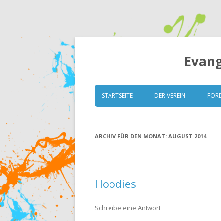
Evang
STARTSEITE
DER VEREIN
FÖR
VORSTAND
ARCHIV FÜR DEN MONAT:
AUGUST 2014
GRUNDSÄTZE
SATZUNG
MITGLIEDERVERSAMM
Hoodies
ESK TRANSPARENT (ITZ)
Schreibe eine Antwort