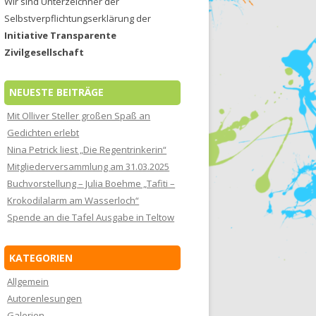
Wir sind Unterzeichner der
Selbstverpflichtungserklärung der
Initiative Transparente
Zivilgesellschaft
NEUESTE BEITRÄGE
Mit Olliver Steller großen Spaß an
Gedichten erlebt
Nina Petrick liest „Die Regentrinkerin“
Mitgliederversammlung am 31.03.2025
Buchvorstellung – Julia Boehme „Tafiti –
Krokodilalarm am Wasserloch“
Spende an die Tafel Ausgabe in Teltow
KATEGORIEN
Allgemein
Autorenlesungen
Galerien