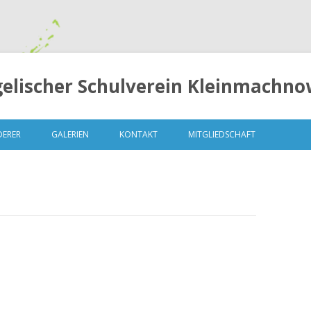
elischer Schulverein Kleinmachnow
Springe
zum
DERER
GALERIEN
KONTAKT
MITGLIEDSCHAFT
Inhalt
LUNGEN
MITGLIEDERVERSAMMLUNG 2014
– 13. OKTOBER 2014
MITGLIEDERVERSAMMLUNG 2015
– 04.MAI 2015