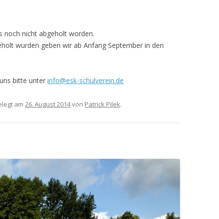
MITGLIEDERVERSAMMLUNG 2016
– 21. NOVEMBER 2016
es noch nicht abgeholt worden.
geholt wurden geben wir ab Anfang September in den
MITGLIEDERVERSAMMLUNG 2017
– 29.MAI 2017
uns bitte unter
info@esk-schulverein.de
MITGLIEDERVERSAMMLUNG 2025
legt am
26. August 2014
von
Patrick Pilek
.