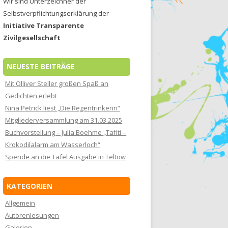
Wir sind Unterzeichner der
Selbstverpflichtungserklärung der
Initiative Transparente
Zivilgesellschaft
NEUESTE BEITRÄGE
Mit Olliver Steller großen Spaß an
Gedichten erlebt
Nina Petrick liest „Die Regentrinkerin“
Mitgliederversammlung am 31.03.2025
Buchvorstellung – Julia Boehme „Tafiti –
Krokodilalarm am Wasserloch“
Spende an die Tafel Ausgabe in Teltow
KATEGORIEN
Allgemein
Autorenlesungen
Galerien