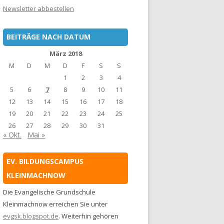
Newsletter abbestellen
BEITRÄGE NACH DATUM
März 2018
M
D
M
D
F
S
S
1
2
3
4
5
6
7
8
9
10
11
12
13
14
15
16
17
18
19
20
21
22
23
24
25
26
27
28
29
30
31
« Okt.
Mai »
EV. BILDUNGSCAMPUS
KLEINMACHNOW
Die Evangelische Grundschule
Kleinmachnow erreichen Sie unter
evgsk.blogspot.de
. Weiterhin gehören