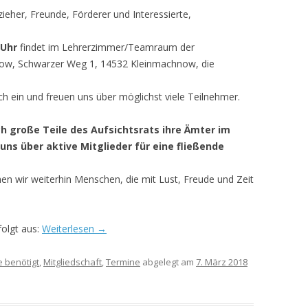
rzieher, Freunde, Förderer und Interessierte,
MITGLIEDERVERSAMMLUNG 2016
– 21. NOVEMBER 2016
 Uhr
findet im Lehrerzimmer/Teamraum der
ow, Schwarzer Weg 1, 14532 Kleinmachnow, die
MITGLIEDERVERSAMMLUNG 2017
– 29.MAI 2017
ich ein und freuen uns über möglichst viele Teilnehmer.
MITGLIEDERVERSAMMLUNG 2025
h große Teile des Aufsichtsrats ihre Ämter im
uns über aktive Mitglieder für eine fließende
en wir weiterhin Menschen, die mit Lust, Freude und Zeit
folgt aus:
Weiterlesen
→
e benötigt
,
Mitgliedschaft
,
Termine
abgelegt am
7. März 2018