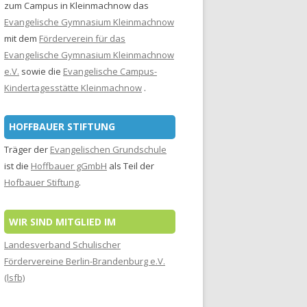
zum Campus in Kleinmachnow das
Evangelische Gymnasium Kleinmachnow
mit dem
Förderverein für das
Evangelische Gymnasium Kleinmachnow
e.V.
sowie die
Evangelische Campus-
Kindertagesstätte Kleinmachnow
.
HOFFBAUER STIFTUNG
Träger der
Evangelischen Grundschule
ist die
Hoffbauer gGmbH
als Teil der
Hofbauer Stiftung
.
WIR SIND MITGLIED IM
Landesverband Schulischer
Fördervereine Berlin-Brandenburg e.V.
(lsfb)