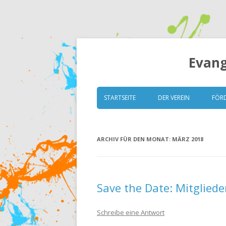
Evang
STARTSEITE
DER VEREIN
FÖR
VORSTAND
ARCHIV FÜR DEN MONAT:
MÄRZ 2018
GRUNDSÄTZE
SATZUNG
MITGLIEDERVERSAMM
Save the Date: Mitglie
ESK TRANSPARENT (ITZ)
Schreibe eine Antwort