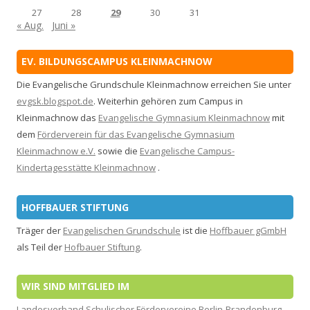
27
28
29
30
31
« Aug.
Juni »
EV. BILDUNGSCAMPUS KLEINMACHNOW
Die Evangelische Grundschule Kleinmachnow erreichen Sie unter
evgsk.blogspot.de
. Weiterhin gehören zum Campus in
Kleinmachnow das
Evangelische Gymnasium Kleinmachnow
mit
dem
Förderverein für das Evangelische Gymnasium
Kleinmachnow e.V.
sowie die
Evangelische Campus-
Kindertagesstätte Kleinmachnow
.
HOFFBAUER STIFTUNG
Träger der
Evangelischen Grundschule
ist die
Hoffbauer gGmbH
als Teil der
Hofbauer Stiftung
.
WIR SIND MITGLIED IM
Landesverband Schulischer Fördervereine Berlin-Brandenburg