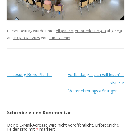
Dieser Beitrag wurde unter
Allgemein
,
Autorenlesungen
abgelegt
am
10. Januar 2025
von
superadmin
.
Beitrags-
←
Lesung Boris Pfeiffer
Fortbildung – „Ich will lesen“ –
Navigation
visuelle
Wahrnehmungsstörungen
→
Schreibe einen Kommentar
Deine E-Mail-Adresse wird nicht veröffentlicht.
Erforderliche
Felder sind mit
*
markiert