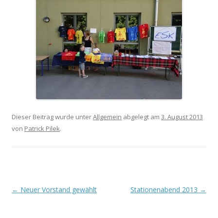
Dieser Beitrag wurde unter
Allgemein
abgelegt am
3. August 2013
von
Patrick Pilek
.
Beitrags-
←
Neuer Vorstand gewählt
Stationenabend 2013
→
Navigation