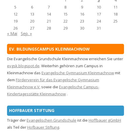
1
2
3
4
5
6
7
8
9
10
11
12
13
14
15
16
17
18
19
20
21
22
23
24
25
26
27
28
29
30
31
« Mai
Sep. »
EV. BILDUNGSCAMPUS KLEINMACHNOW
Die Evangelische Grundschule Kleinmachnow erreichen Sie unter
evgsk.blogspot.de
. Weiterhin gehören zum Campus in
Kleinmachnow das
Evangelische Gymnasium Kleinmachnow
mit
dem
Förderverein für das Evangelische Gymnasium
Kleinmachnow e.V.
sowie die
Evangelische Campus-
Kindertagesstätte Kleinmachnow
.
HOFFBAUER STIFTUNG
Träger der
Evangelischen Grundschule
ist die
Hoffbauer gGmbH
als Teil der
Hofbauer Stiftung
.