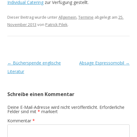
Individual Catering
zur Verfügung gestellt.
Dieser Beitrag wurde unter
Allgemein
,
Termine
abgelegt am
25.
November 2013
von
Patrick Pilek
.
Beitrags-
←
Bücherspende englische
Absage Espressomobil
→
Navigation
Literatur
Schreibe einen Kommentar
Deine E-Mail-Adresse wird nicht veröffentlicht.
Erforderliche
Felder sind mit
*
markiert
Kommentar
*