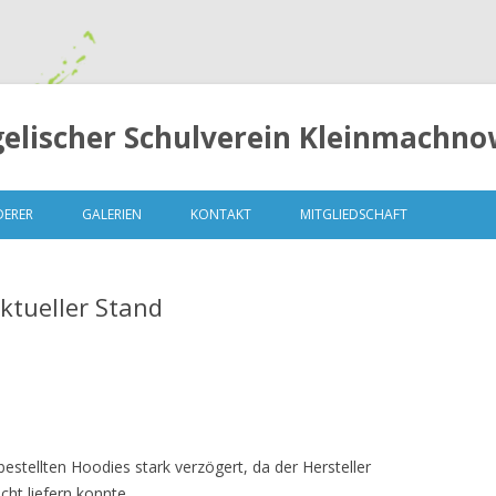
elischer Schulverein Kleinmachnow
Springe
zum
DERER
GALERIEN
KONTAKT
MITGLIEDSCHAFT
Inhalt
ktueller Stand
LUNGEN
MITGLIEDERVERSAMMLUNG 2014
– 13. OKTOBER 2014
hbestellten Hoodies stark verzögert, da der Hersteller
MITGLIEDERVERSAMMLUNG 2015
ht liefern konnte.
– 04.MAI 2015