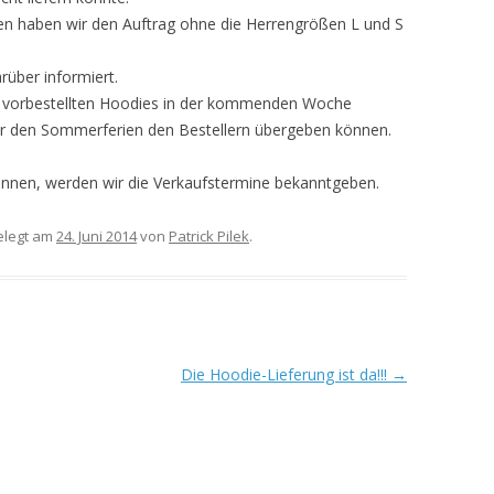
n haben wir den Auftrag ohne die Herrengrößen L und S
MITGLIEDERVERSAMMLUNG 2016
– 21. NOVEMBER 2016
rüber informiert.
e vorbestellten Hoodies in der kommenden Woche
MITGLIEDERVERSAMMLUNG 2017
 vor den Sommerferien den Bestellern übergeben können.
– 29.MAI 2017
ennen, werden wir die Verkaufstermine bekanntgeben.
MITGLIEDERVERSAMMLUNG 2025
legt am
24. Juni 2014
von
Patrick Pilek
.
Die Hoodie-Lieferung ist da!!!
→