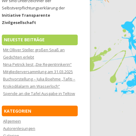
Wir sind Unterzeichner der
Selbstverpflichtungserklärung der
Initiative Transparente
Zivilgesellschaft
NEUESTE BEITRÄGE
Mit Olliver Steller großen Spaß an
Gedichten erlebt
Nina Petrick liest „Die Regentrinkerin“
Mitgliederversammlung am 31.03.2025
Buchvorstellung – Julia Boehme „Tafiti –
Krokodilalarm am Wasserloch“
Spende an die Tafel Ausgabe in Teltow
KATEGORIEN
Allgemein
Autorenlesungen
Galerien