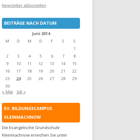
Newsletter abbestellen
BEITRÄGE NACH DATUM
Juni 2014
M
D
M
D
F
S
S
1
2
3
4
5
6
7
8
9
10
11
12
13
14
15
16
17
18
19
20
21
22
23
24
25
26
27
28
29
30
« Mai
Juli »
EV. BILDUNGSCAMPUS
KLEINMACHNOW
Die Evangelische Grundschule
Kleinmachnow erreichen Sie unter