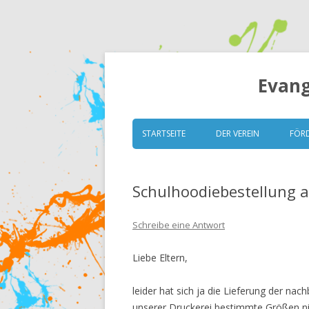
Evang
STARTSEITE
DER VEREIN
FÖR
VORSTAND
Schulhoodiebestellung a
GRUNDSÄTZE
SATZUNG
Schreibe eine Antwort
MITGLIEDERVERSAMM
Liebe Eltern,
ESK TRANSPARENT (ITZ)
leider hat sich ja die Lieferung der nac
unserer Druckerei bestimmte Größen nic