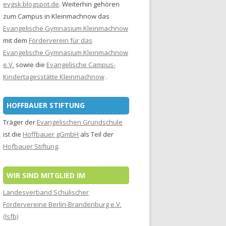
evgsk.blogspot.de
. Weiterhin gehören
zum Campus in Kleinmachnow das
Evangelische Gymnasium Kleinmachnow
mit dem
Förderverein für das
Evangelische Gymnasium Kleinmachnow
e.V.
sowie die
Evangelische Campus-
Kindertagesstätte Kleinmachnow
.
HOFFBAUER STIFTUNG
Träger der
Evangelischen Grundschule
ist die
Hoffbauer gGmbH
als Teil der
Hofbauer Stiftung
.
WIR SIND MITGLIED IM
Landesverband Schulischer
Fördervereine Berlin-Brandenburg e.V.
(lsfb)