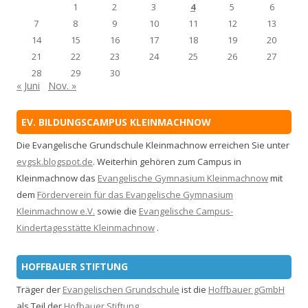
1
2
3
4
5
6
7
8
9
10
11
12
13
14
15
16
17
18
19
20
21
22
23
24
25
26
27
28
29
30
« Juni
Nov. »
EV. BILDUNGSCAMPUS KLEINMACHNOW
Die Evangelische Grundschule Kleinmachnow erreichen Sie unter
evgsk.blogspot.de
. Weiterhin gehören zum Campus in
Kleinmachnow das
Evangelische Gymnasium Kleinmachnow
mit
dem
Förderverein für das Evangelische Gymnasium
Kleinmachnow e.V.
sowie die
Evangelische Campus-
Kindertagesstätte Kleinmachnow
.
HOFFBAUER STIFTUNG
Träger der
Evangelischen Grundschule
ist die
Hoffbauer gGmbH
als Teil der
Hofbauer Stiftung
.