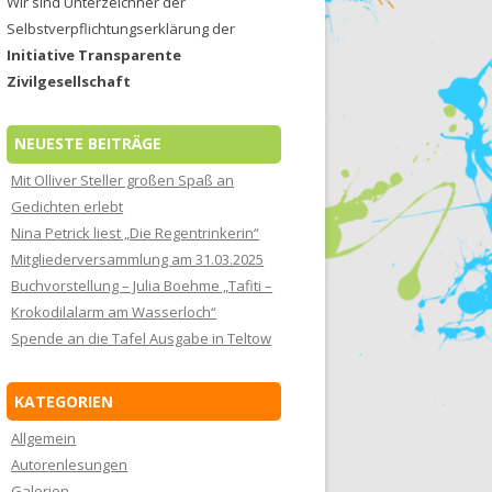
Wir sind Unterzeichner der
Selbstverpflichtungserklärung der
Initiative Transparente
Zivilgesellschaft
NEUESTE BEITRÄGE
Mit Olliver Steller großen Spaß an
Gedichten erlebt
Nina Petrick liest „Die Regentrinkerin“
Mitgliederversammlung am 31.03.2025
Buchvorstellung – Julia Boehme „Tafiti –
Krokodilalarm am Wasserloch“
Spende an die Tafel Ausgabe in Teltow
KATEGORIEN
Allgemein
Autorenlesungen
Galerien