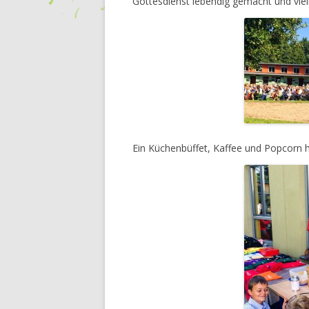
Gottesdienst lebendig gemacht und vie
Ein Küchenbüffet, Kaffee und Popcorn 