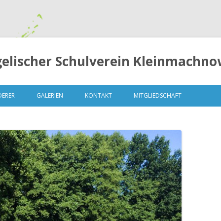
elischer Schulverein Kleinmachnow
Springe
zum
DERER
GALERIEN
KONTAKT
MITGLIEDSCHAFT
Inhalt
LUNGEN
MITGLIEDERVERSAMMLUNG 2014
– 13. OKTOBER 2014
MITGLIEDERVERSAMMLUNG 2015
– 04.MAI 2015