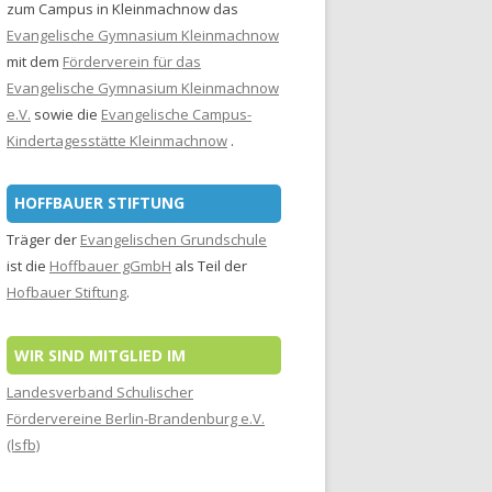
zum Campus in Kleinmachnow das
Evangelische Gymnasium Kleinmachnow
mit dem
Förderverein für das
Evangelische Gymnasium Kleinmachnow
e.V.
sowie die
Evangelische Campus-
Kindertagesstätte Kleinmachnow
.
HOFFBAUER STIFTUNG
Träger der
Evangelischen Grundschule
ist die
Hoffbauer gGmbH
als Teil der
Hofbauer Stiftung
.
WIR SIND MITGLIED IM
Landesverband Schulischer
Fördervereine Berlin-Brandenburg e.V.
(lsfb)