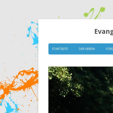
Evang
STARTSEITE
DER VEREIN
FÖR
VORSTAND
GRUNDSÄTZE
SATZUNG
MITGLIEDERVERSAMM
ESK TRANSPARENT (ITZ)