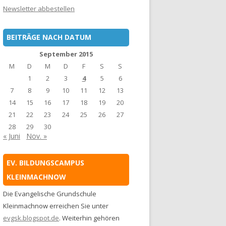
Newsletter abbestellen
BEITRÄGE NACH DATUM
September 2015
M
D
M
D
F
S
S
1
2
3
4
5
6
7
8
9
10
11
12
13
14
15
16
17
18
19
20
21
22
23
24
25
26
27
28
29
30
« Juni
Nov. »
EV. BILDUNGSCAMPUS
KLEINMACHNOW
Die Evangelische Grundschule
Kleinmachnow erreichen Sie unter
evgsk.blogspot.de
. Weiterhin gehören