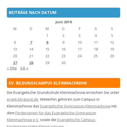
BEITRÄGE NACH DATUM
Juni 2016
M
D
M
D
F
S
S
1
2
3
4
5
6
7
8
9
10
11
12
13
14
15
16
17
18
19
20
21
22
23
24
25
26
27
28
29
30
« Mai
Juli »
EV. BILDUNGSCAMPUS KLEINMACHNOW
Die Evangelische Grundschule Kleinmachnow erreichen Sie unter
evgsk.blogspot.de
. Weiterhin gehören zum Campus in
Kleinmachnow das
Evangelische Gymnasium Kleinmachnow
mit
dem
Förderverein für das Evangelische Gymnasium
Kleinmachnow e.V.
sowie die
Evangelische Campus-
Kindertagesstätte Kleinmachnow
.