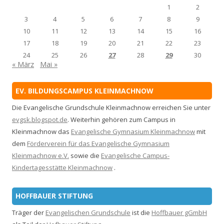
1
2
3
4
5
6
7
8
9
10
11
12
13
14
15
16
17
18
19
20
21
22
23
24
25
26
27
28
29
30
« März
Mai »
EV. BILDUNGSCAMPUS KLEINMACHNOW
Die Evangelische Grundschule Kleinmachnow erreichen Sie unter
evgsk.blogspot.de
. Weiterhin gehören zum Campus in
Kleinmachnow das
Evangelische Gymnasium Kleinmachnow
mit
dem
Förderverein für das Evangelische Gymnasium
Kleinmachnow e.V.
sowie die
Evangelische Campus-
Kindertagesstätte Kleinmachnow
.
HOFFBAUER STIFTUNG
Träger der
Evangelischen Grundschule
ist die
Hoffbauer gGmbH