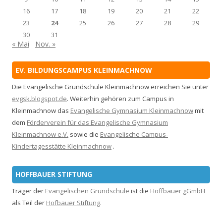
16
17
18
19
20
21
22
23
24
25
26
27
28
29
30
31
« Mai
Nov. »
EV. BILDUNGSCAMPUS KLEINMACHNOW
Die Evangelische Grundschule Kleinmachnow erreichen Sie unter
evgsk.blogspot.de
. Weiterhin gehören zum Campus in
Kleinmachnow das
Evangelische Gymnasium Kleinmachnow
mit
dem
Förderverein für das Evangelische Gymnasium
Kleinmachnow e.V.
sowie die
Evangelische Campus-
Kindertagesstätte Kleinmachnow
.
HOFFBAUER STIFTUNG
Träger der
Evangelischen Grundschule
ist die
Hoffbauer gGmbH
als Teil der
Hofbauer Stiftung
.