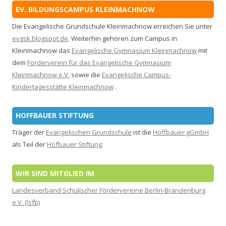
EV. BILDUNGSCAMPUS KLEINMACHNOW
Die Evangelische Grundschule Kleinmachnow erreichen Sie unter
evgsk.blogspot.de
. Weiterhin gehören zum Campus in
Kleinmachnow das
Evangelische Gymnasium Kleinmachnow
mit
dem
Förderverein für das Evangelische Gymnasium
Kleinmachnow e.V.
sowie die
Evangelische Campus-
Kindertagesstätte Kleinmachnow
.
HOFFBAUER STIFTUNG
Träger der
Evangelischen Grundschule
ist die
Hoffbauer gGmbH
als Teil der
Hofbauer Stiftung
.
WIR SIND MITGLIED IM
Landesverband Schulischer Fördervereine Berlin-Brandenburg
e.V. (lsfb)