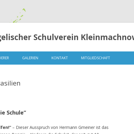
elischer Schulverein Kleinmachnow
Springe
zum
DERER
GALERIEN
KONTAKT
MITGLIEDSCHAFT
Inhalt
asilien
LUNGEN
MITGLIEDERVERSAMMLUNG 2014
ie Schule“
– 13. OKTOBER 2014
lfen!“
– Dieser Ausspruch von Hermann Gmeiner ist das
MITGLIEDERVERSAMMLUNG 2015
– 04.MAI 2015