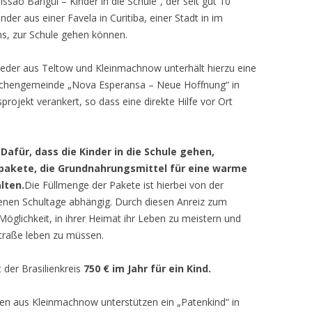
sao Barigüi – Kinder in die Schule“, der seit gut 10
er aus einer Favela in Curitiba, einer Stadt in im
MITGLIEDERVERSAMMLUNG 2016
ns, zur Schule gehen können.
– 21. NOVEMBER 2016
eder aus Teltow und Kleinmachnow unterhält hierzu eine
MITGLIEDERVERSAMMLUNG 2017
irchengemeinde „Nova Esperansa – Neue Hoffnung“ in
– 29.MAI 2017
sprojekt verankert, so dass eine direkte Hilfe vor Ort
MITGLIEDERVERSAMMLUNG 2025
:
Dafür, dass die Kinder in die Schule gehen,
lpakete, die Grundnahrungsmittel für eine warme
lten.
Die Füllmenge der Pakete ist hierbei von der
nen Schultage abhängig. Durch diesen Anreiz zum
glichkeit, in ihrer Heimat ihr Leben zu meistern und
 Straße leben zu müssen.
 der Brasilienkreis
750 € im Jahr für ein Kind.
n aus Kleinmachnow unterstützen ein „Patenkind“ in