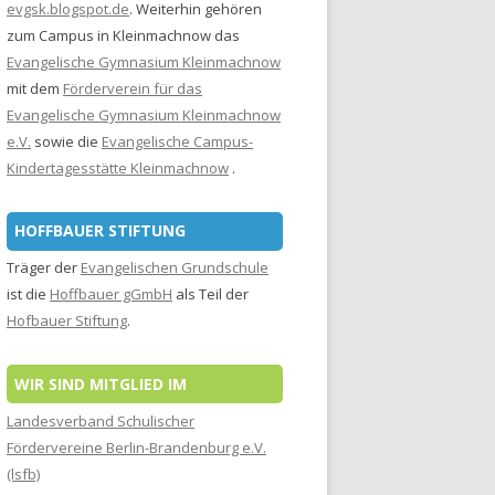
evgsk.blogspot.de
. Weiterhin gehören
zum Campus in Kleinmachnow das
Evangelische Gymnasium Kleinmachnow
mit dem
Förderverein für das
Evangelische Gymnasium Kleinmachnow
e.V.
sowie die
Evangelische Campus-
Kindertagesstätte Kleinmachnow
.
HOFFBAUER STIFTUNG
Träger der
Evangelischen Grundschule
ist die
Hoffbauer gGmbH
als Teil der
Hofbauer Stiftung
.
WIR SIND MITGLIED IM
Landesverband Schulischer
Fördervereine Berlin-Brandenburg e.V.
(lsfb)