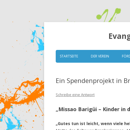
Evang
STARTSEITE
DER VEREIN
FÖR
VORSTAND
Ein Spendenprojekt in Br
GRUNDSÄTZE
SATZUNG
Schreibe eine Antwort
MITGLIEDERVERSAMM
„Missao Barigüi – Kinder in d
ESK TRANSPARENT (ITZ)
„Gutes tun ist leicht, wenn viele he