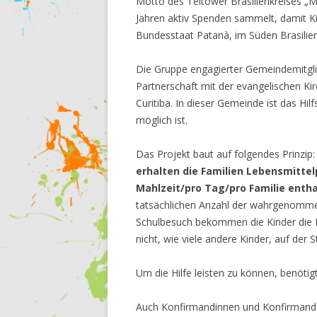
Motto des Teltower Brasilienkreises „Mis
Jahren aktiv Spenden sammelt, damit Kind
Bundesstaat Patanà, im Süden Brasilie
Die Gruppe engagierter Gemeindemitgli
Partnerschaft mit der evangelischen K
Curitiba. In dieser Gemeinde ist das Hilf
möglich ist.
Das Projekt baut auf folgendes Prinzip
erhalten die Familien Lebensmitte
Mahlzeit/pro Tag/pro Familie entha
tatsächlichen Anzahl der wahrgenomme
Schulbesuch bekommen die Kinder die Mö
nicht, wie viele andere Kinder, auf der
Um die Hilfe leisten zu können, benötigt
Auch Konfirmandinnen und Konfirmande