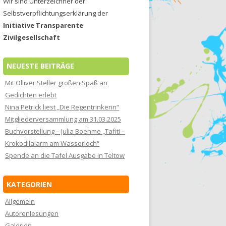
Wir sind Unterzeichner der
Selbstverpflichtungserklärung der
Initiative Transparente
Zivilgesellschaft
NEUESTE BEITRÄGE
Mit Olliver Steller großen Spaß an
Gedichten erlebt
Nina Petrick liest „Die Regentrinkerin“
Mitgliederversammlung am 31.03.2025
Buchvorstellung – Julia Boehme „Tafiti –
Krokodilalarm am Wasserloch“
Spende an die Tafel Ausgabe in Teltow
KATEGORIEN
Allgemein
Autorenlesungen
Galerien