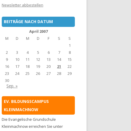
Newsletter abbestellen
BEITRÄGE NACH DATUM
April 2007
M
D
M
D
F
S
S
1
2
3
4
5
6
7
8
9
10
11
12
13
14
15
16
17
18
19
20
21
22
23
24
25
26
27
28
29
30
Sep. »
EV. BILDUNGSCAMPUS
KLEINMACHNOW
Die Evangelische Grundschule
Kleinmachnow erreichen Sie unter