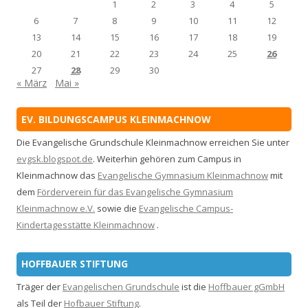
1
2
3
4
5
6
7
8
9
10
11
12
13
14
15
16
17
18
19
20
21
22
23
24
25
26
27
28
29
30
« März
Mai »
EV. BILDUNGSCAMPUS KLEINMACHNOW
Die Evangelische Grundschule Kleinmachnow erreichen Sie unter
evgsk.blogspot.de
. Weiterhin gehören zum Campus in
Kleinmachnow das
Evangelische Gymnasium Kleinmachnow
mit
dem
Förderverein für das Evangelische Gymnasium
Kleinmachnow e.V.
sowie die
Evangelische Campus-
Kindertagesstätte Kleinmachnow
.
HOFFBAUER STIFTUNG
Träger der
Evangelischen Grundschule
ist die
Hoffbauer gGmbH
als Teil der
Hofbauer Stiftung
.