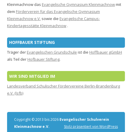
Kleinmachnow das
Evangelische Gymnasium Kleinmachnow
mit
dem
Förderverein für das Evangelische Gymnasium
Kleinmachnow e.V.
sowie die
Evangelische Campus-
Kindertagesstätte Kleinmachnow
.
HOFFBAUER STIFTUNG
Träger der
Evangelischen Grundschule
ist die
Hoffbauer gGmbH
als Teil der
Hofbauer Stiftung
.
WIR SIND MITGLIED IM
Landesverband Schulischer Fördervereine Berlin-Brandenburg
e.V. (lsfb)
Coypright © 2013 bis 2026
Evangelischer Schulverein
Kleinmachnow e.V.
Stolz präsentiert von WordPress