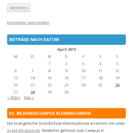
Newsletter abbestellen
BEITRÄGE NACH DATUM
April 2015
M
D
M
D
F
S
S
1
2
3
4
5
6
7
8
9
10
11
12
13
14
15
16
17
18
19
20
21
22
23
24
25
26
27
28
29
30
« März
Mai »
EV. BILDUNGSCAMPUS KLEINMACHNOW
Die Evangelische Grundschule Kleinmachnow erreichen Sie unter
evgsk.blogspot.de
. Weiterhin gehören zum Campus in