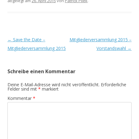
abgelegt am
26. April 2015
von
Patrick Pilek
.
Beitrags-
←
Save the Date –
Mitgliederversammlung 2015 –
Navigation
Mitgliederversammlung 2015
Vorstandswahl
→
Schreibe einen Kommentar
Deine E-Mail-Adresse wird nicht veröffentlicht.
Erforderliche
Felder sind mit
*
markiert
Kommentar
*