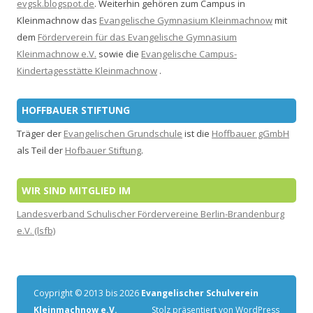
evgsk.blogspot.de
. Weiterhin gehören zum Campus in
Kleinmachnow das
Evangelische Gymnasium Kleinmachnow
mit
dem
Förderverein für das Evangelische Gymnasium
Kleinmachnow e.V.
sowie die
Evangelische Campus-
Kindertagesstätte Kleinmachnow
.
HOFFBAUER STIFTUNG
Träger der
Evangelischen Grundschule
ist die
Hoffbauer gGmbH
als Teil der
Hofbauer Stiftung
.
WIR SIND MITGLIED IM
Landesverband Schulischer Fördervereine Berlin-Brandenburg
e.V. (lsfb)
Coypright © 2013 bis 2026
Evangelischer Schulverein
Kleinmachnow e.V.
Stolz präsentiert von WordPress