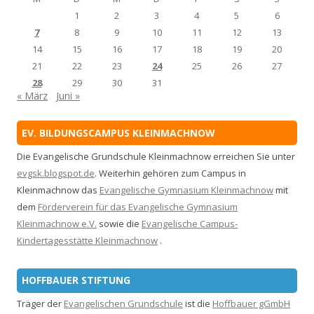
1
2
3
4
5
6
7
8
9
10
11
12
13
14
15
16
17
18
19
20
21
22
23
24
25
26
27
28
29
30
31
« März
Juni »
EV. BILDUNGSCAMPUS KLEINMACHNOW
Die Evangelische Grundschule Kleinmachnow erreichen Sie unter
evgsk.blogspot.de
. Weiterhin gehören zum Campus in
Kleinmachnow das
Evangelische Gymnasium Kleinmachnow
mit
dem
Förderverein für das Evangelische Gymnasium
Kleinmachnow e.V.
sowie die
Evangelische Campus-
Kindertagesstätte Kleinmachnow
.
HOFFBAUER STIFTUNG
Träger der
Evangelischen Grundschule
ist die
Hoffbauer gGmbH