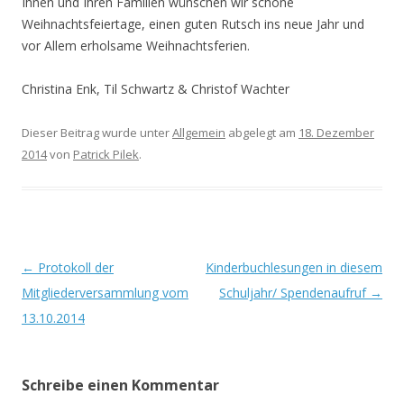
Ihnen und Ihren Familien wünschen wir schöne
Weihnachtsfeiertage, einen guten Rutsch ins neue Jahr und
vor Allem erholsame Weihnachtsferien.
Christina Enk, Til Schwartz & Christof Wachter
Dieser Beitrag wurde unter
Allgemein
abgelegt am
18. Dezember
2014
von
Patrick Pilek
.
Beitrags-
←
Protokoll der
Kinderbuchlesungen in diesem
Navigation
Mitgliederversammlung vom
Schuljahr/ Spendenaufruf
→
13.10.2014
Schreibe einen Kommentar