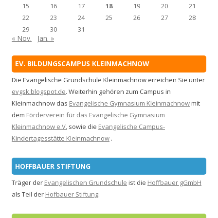
15
16
17
18
19
20
21
22
23
24
25
26
27
28
29
30
31
« Nov.
Jan. »
EV. BILDUNGSCAMPUS KLEINMACHNOW
Die Evangelische Grundschule Kleinmachnow erreichen Sie unter
evgsk.blogspot.de
. Weiterhin gehören zum Campus in
Kleinmachnow das
Evangelische Gymnasium Kleinmachnow
mit
dem
Förderverein für das Evangelische Gymnasium
Kleinmachnow e.V.
sowie die
Evangelische Campus-
Kindertagesstätte Kleinmachnow
.
HOFFBAUER STIFTUNG
Träger der
Evangelischen Grundschule
ist die
Hoffbauer gGmbH
als Teil der
Hofbauer Stiftung
.