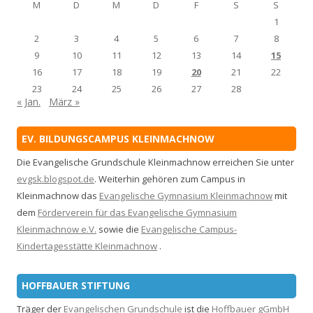
M
D
M
D
F
S
S
1
2
3
4
5
6
7
8
9
10
11
12
13
14
15
16
17
18
19
20
21
22
23
24
25
26
27
28
« Jan.
März »
EV. BILDUNGSCAMPUS KLEINMACHNOW
Die Evangelische Grundschule Kleinmachnow erreichen Sie unter
evgsk.blogspot.de
. Weiterhin gehören zum Campus in
Kleinmachnow das
Evangelische Gymnasium Kleinmachnow
mit
dem
Förderverein für das Evangelische Gymnasium
Kleinmachnow e.V.
sowie die
Evangelische Campus-
Kindertagesstätte Kleinmachnow
.
HOFFBAUER STIFTUNG
Träger der
Evangelischen Grundschule
ist die
Hoffbauer gGmbH