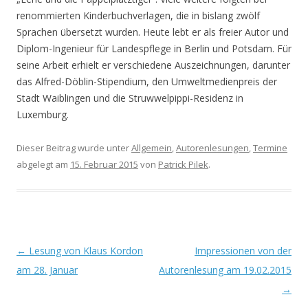
renommierten Kinderbuchverlagen, die in bislang zwölf
Sprachen übersetzt wurden. Heute lebt er als freier Autor und
Diplom-Ingenieur für Landespflege in Berlin und Potsdam. Für
seine Arbeit erhielt er verschiedene Auszeichnungen, darunter
das Alfred-Döblin-Stipendium, den Umweltmedienpreis der
Stadt Waiblingen und die Struwwelpippi-Residenz in
Luxemburg.
Dieser Beitrag wurde unter
Allgemein
,
Autorenlesungen
,
Termine
abgelegt am
15. Februar 2015
von
Patrick Pilek
.
Beitrags-
←
Lesung von Klaus Kordon
Impressionen von der
Navigation
am 28. Januar
Autorenlesung am 19.02.2015
→