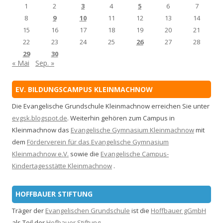
1
2
3
4
5
6
7
8
9
10
11
12
13
14
15
16
17
18
19
20
21
22
23
24
25
26
27
28
29
30
« Mai
Sep. »
EV. BILDUNGSCAMPUS KLEINMACHNOW
Die Evangelische Grundschule Kleinmachnow erreichen Sie unter
evgsk.blogspot.de
. Weiterhin gehören zum Campus in
Kleinmachnow das
Evangelische Gymnasium Kleinmachnow
mit
dem
Förderverein für das Evangelische Gymnasium
Kleinmachnow e.V.
sowie die
Evangelische Campus-
Kindertagesstätte Kleinmachnow
.
HOFFBAUER STIFTUNG
Träger der
Evangelischen Grundschule
ist die
Hoffbauer gGmbH
als Teil der
Hofbauer Stiftung
.