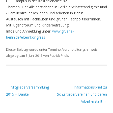
GLS Campus in der Kastanienallee 82.
Themen u. a.: Alleinerziehend in Berlin / Selbstständig mit Kind
/ Familienfreundlich leben und arbeiten in Berlin.
Austausch mit Fachleuten und grünen Fachpolitiker*innen.
Mit Jugendforum und Kinderbetreuung.
Infos und Anmeldung unter:
www.gruene-
berlin.de/elternkongress
Dieser Beitrag wurde unter
Termine
,
Veranstaltungshinweis
abgelegt am
3. Juni 2015
von
Patrick Pilek
.
Beitrags-
←
Mitgliederversammlung
Informationsbrief zu
Navigation
2015 – Danke!
Schulfördervereinen und deren
Arbeit erstellt
→