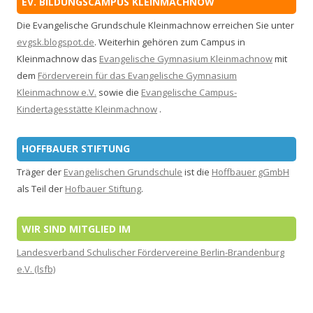
EV. BILDUNGSCAMPUS KLEINMACHNOW
Die Evangelische Grundschule Kleinmachnow erreichen Sie unter
evgsk.blogspot.de
. Weiterhin gehören zum Campus in
Kleinmachnow das
Evangelische Gymnasium Kleinmachnow
mit
dem
Förderverein für das Evangelische Gymnasium
Kleinmachnow e.V.
sowie die
Evangelische Campus-
Kindertagesstätte Kleinmachnow
.
HOFFBAUER STIFTUNG
Träger der
Evangelischen Grundschule
ist die
Hoffbauer gGmbH
als Teil der
Hofbauer Stiftung
.
WIR SIND MITGLIED IM
Landesverband Schulischer Fördervereine Berlin-Brandenburg
e.V. (lsfb)