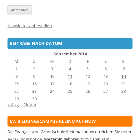
Newsletter abbestellen
BEITRÄGE NACH DATUM
September 2014
M
D
M
D
F
S
S
1
2
3
4
5
6
7
8
9
10
11
12
13
14
15
16
17
18
19
20
21
22
23
24
25
26
27
28
29
30
« Aug.
Nov. »
EV. BILDUNGSCAMPUS KLEINMACHNOW
Die Evangelische Grundschule Kleinmachnow erreichen Sie unter
evgsk.blogspot.de
. Weiterhin gehören zum Campus in