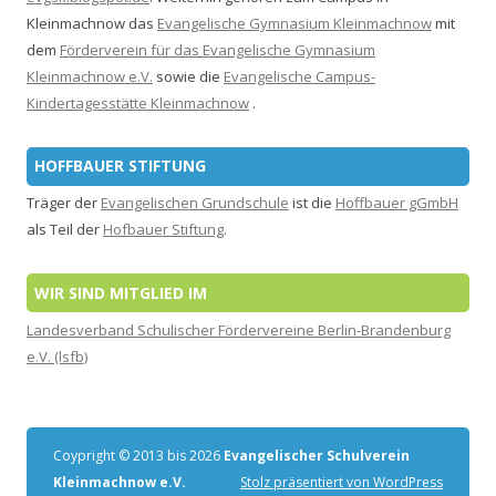
Kleinmachnow das
Evangelische Gymnasium Kleinmachnow
mit
dem
Förderverein für das Evangelische Gymnasium
Kleinmachnow e.V.
sowie die
Evangelische Campus-
Kindertagesstätte Kleinmachnow
.
HOFFBAUER STIFTUNG
Träger der
Evangelischen Grundschule
ist die
Hoffbauer gGmbH
als Teil der
Hofbauer Stiftung
.
WIR SIND MITGLIED IM
Landesverband Schulischer Fördervereine Berlin-Brandenburg
e.V. (lsfb)
Coypright © 2013 bis 2026
Evangelischer Schulverein
Kleinmachnow e.V.
Stolz präsentiert von WordPress