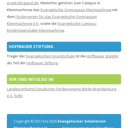
evgsk.blogspot.de
. Weiterhin gehören zum Campus in
Kleinmachnow das
Evangelische Gymnasium Kleinmachnow
mit
dem
Förderverein für das Evangelische Gymnasium
Kleinmachnow e.V.
sowie die
Evangelische Campus-
Kindertagesstätte Kleinmachnow
.
HOFFBAUER STIFTUNG
Träger der
Evangelischen Grundschule
ist die
Hoffbauer gGmbH
als Teil der
Hofbauer Stiftung
.
WIR SIND MITGLIED IM
Landesverband Schulischer Fördervereine Berlin-Brandenburg
e.V. (lsfb)
Coypright © 2013 bis 2026
Evangelischer Schulverein