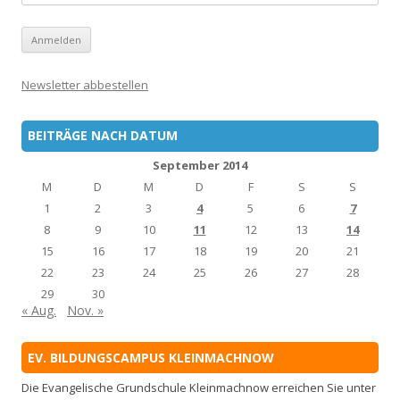
Newsletter abbestellen
BEITRÄGE NACH DATUM
September 2014
M
D
M
D
F
S
S
1
2
3
4
5
6
7
8
9
10
11
12
13
14
15
16
17
18
19
20
21
22
23
24
25
26
27
28
29
30
« Aug.
Nov. »
EV. BILDUNGSCAMPUS KLEINMACHNOW
Die Evangelische Grundschule Kleinmachnow erreichen Sie unter