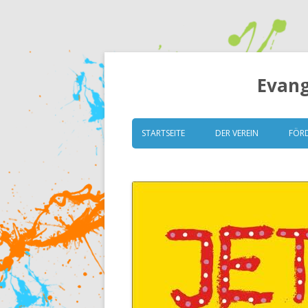
Evang
STARTSEITE
DER VEREIN
FÖR
VORSTAND
GRUNDSÄTZE
SATZUNG
MITGLIEDERVERSAMM
ESK TRANSPARENT (ITZ)