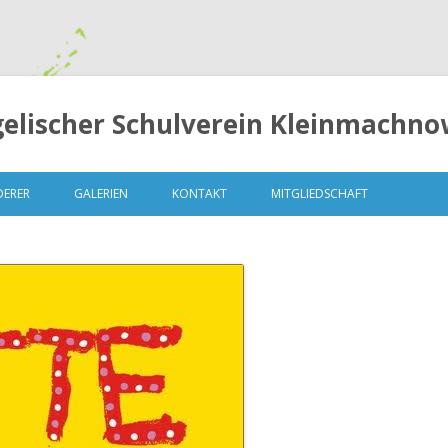
elischer Schulverein Kleinmachnow
Springe
zum
DERER
GALERIEN
KONTAKT
MITGLIEDSCHAFT
Inhalt
LUNGEN
MITGLIEDERVERSAMMLUNG 2014
– 13. OKTOBER 2014
MITGLIEDERVERSAMMLUNG 2015
– 04.MAI 2015