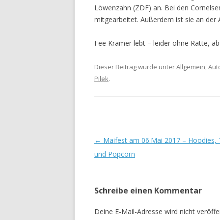
Löwenzahn (ZDF) an. Bei den Cornelsen 
mitgearbeitet. Außerdem ist sie an der 
Fee Krämer lebt – leider ohne Ratte, ab
Dieser Beitrag wurde unter
Allgemein
,
Aut
Pilek
.
Beitrags-
←
Maifest am 06.Mai 2017 – Hoodies, T
Navigation
und Popcorn
Schreibe einen Kommentar
Deine E-Mail-Adresse wird nicht veröffen