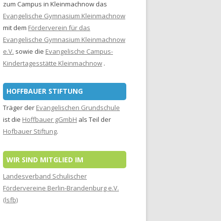
zum Campus in Kleinmachnow das
Evangelische Gymnasium Kleinmachnow
mit dem
Förderverein für das
Evangelische Gymnasium Kleinmachnow
e.V.
sowie die
Evangelische Campus-
Kindertagesstätte Kleinmachnow
.
HOFFBAUER STIFTUNG
Träger der
Evangelischen Grundschule
ist die
Hoffbauer gGmbH
als Teil der
Hofbauer Stiftung
.
WIR SIND MITGLIED IM
Landesverband Schulischer
Fördervereine Berlin-Brandenburg e.V.
(lsfb)