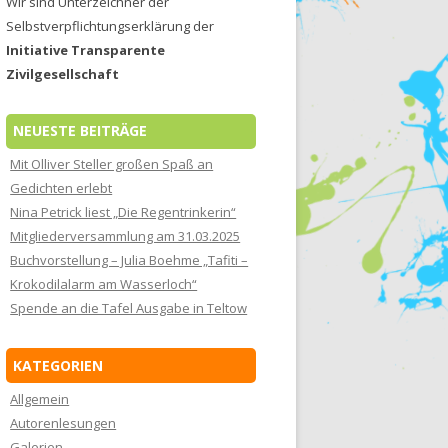
Wir sind Unterzeichner der
Selbstverpflichtungserklärung der
Initiative Transparente
Zivilgesellschaft
NEUESTE BEITRÄGE
Mit Olliver Steller großen Spaß an
Gedichten erlebt
Nina Petrick liest „Die Regentrinkerin“
Mitgliederversammlung am 31.03.2025
Buchvorstellung – Julia Boehme „Tafiti –
Krokodilalarm am Wasserloch“
Spende an die Tafel Ausgabe in Teltow
KATEGORIEN
Allgemein
Autorenlesungen
Galerien