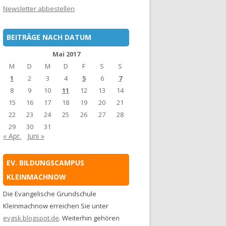
Newsletter abbestellen
BEITRÄGE NACH DATUM
Mai 2017
M
D
M
D
F
S
S
1
2
3
4
5
6
7
8
9
10
11
12
13
14
15
16
17
18
19
20
21
22
23
24
25
26
27
28
29
30
31
« Apr.
Juni »
EV. BILDUNGSCAMPUS
KLEINMACHNOW
Die Evangelische Grundschule
Kleinmachnow erreichen Sie unter
evgsk.blogspot.de
. Weiterhin gehören